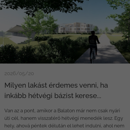
2026/05/20
Milyen lakást érdemes venni, ha
inkább hétvégi bázist kerese...
Van az a pont, amikor a Balaton már nem csak nyári
úti cél, hanem visszatérő hétvégi menedék lesz. Egy
hely, ahová péntek délután el lehet indulni, ahol nem