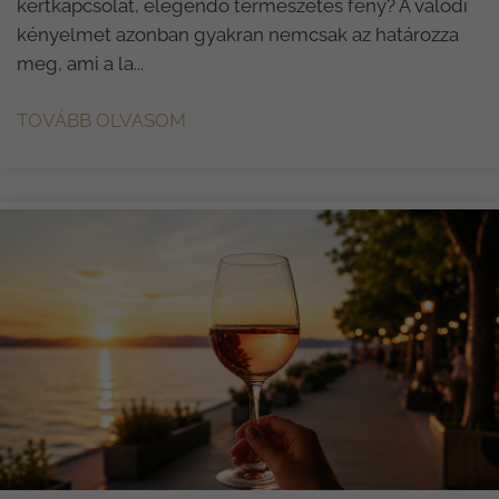
kertkapcsolat, elegendő természetes fény? A valódi
kényelmet azonban gyakran nemcsak az határozza
meg, ami a la...
TOVÁBB OLVASOM