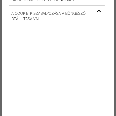
11,50
m
LOGGIA ALAPTERÜLETE
2
13,25
m
A COOKIE-K SZABÁLYOZÁSA A BÖNGÉSZŐ
BEÁLLÍTÁSAIVAL
SZOBÁK SZÁMA
3 +1
TÁJOLÁS
D, NY, É
TÁROLÓ
MEGVÁSÁROLHATÓ
MÉLYGARÁZS
MEGVÁSÁROLHATÓ
A nagyobb alaprajzokért kattintson a képekre.