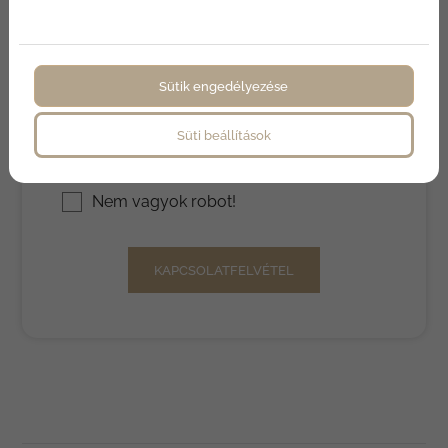
Telefon
Üzenet
Sütik engedélyezése
Az
adatvédelmi nyilatkozat
ot
Süti beállítások
elolvastam és elfogadom.
Nem vagyok robot!
KAPCSOLATFELVÉTEL