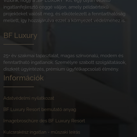
Víziónk, hogy a „BF LUXURY” Kft. egy olyan vezető
ingatlanfejlesztő céggé váljon, amely példaértékű
projekteket valósít meg, és elkötelezett a fenntarthatóság
mellett, így hozzájárulva ezzel a környezet védelméhez is.
BF Luxury
25+ év szakmai tapasztalat, magas színvonalú, modern és
fenntartható ingatlanok. Személyre szabott szolgáltatások,
diszkrét ügyintézés, prémium ügyfélkapcsolati élmény.
Információk
Adatvédelmi nyilatkozat
BF Luxury Resort bemutató anyag
Imagebroschüre des BF Luxury Resort
Kulcsrakész ingatlan - műszaki leírás