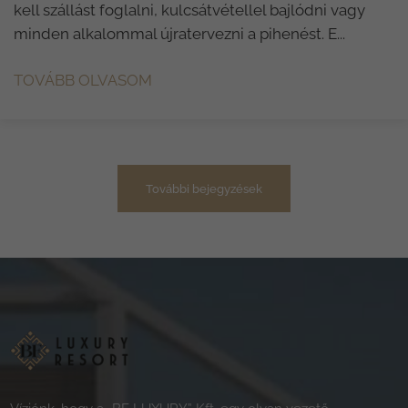
kell szállást foglalni, kulcsátvétellel bajlódni vagy
minden alkalommal újratervezni a pihenést. E...
TOVÁBB OLVASOM
További bejegyzések