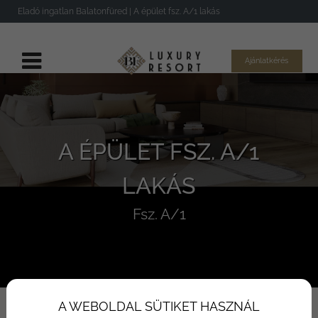
Eladó ingatlan Balatonfüred | A épület fsz. A/1 lakás
Ajánlatkérés
A ÉPÜLET FSZ. A/1
LAKÁS
Fsz. A/1
A WEBOLDAL SÜTIKET HASZNÁL