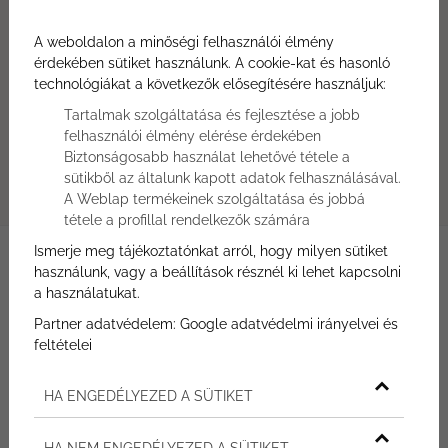
Írjon nekünk!
Ajánlatkérés most
A weboldalon a minőségi felhasználói élmény
Hívjon minket!
érdekében sütiket használunk. A cookie-kat és hasonló
technológiákat a következők elősegítésére használjuk:
+36 30 309 2583
Átadás
Tartalmak szolgáltatása és fejlesztése a jobb
felhasználói élmény elérése érdekében
2026.12.31.
Biztonságosabb használat lehetővé tétele a
Helyszín
sütikből az általunk kapott adatok felhasználásával.
H-8230 Balatonfüred, Horváth Mihály utca 68.
A Weblap termékeinek szolgáltatása és jobbá
tétele a profillal rendelkezők számára
Ismerje meg tájékoztatónkat arról, hogy milyen sütiket
használunk, vagy a beállítások résznél ki lehet kapcsolni
a használatukat.
LAKÁSLEÍRÁS:
Partner adatvédelem:
Google adatvédelmi irányelvei és
ALAPTERÜLET
2
feltételei
115,91
m
SAJÁT ZÖLDTERÜLET
2
HA ENGEDÉLYEZED A SÜTIKET
78,20
m
LOGGIA ALAPTERÜLETE
2
HA NEM ENGEDÉLYEZED A SÜTIKET