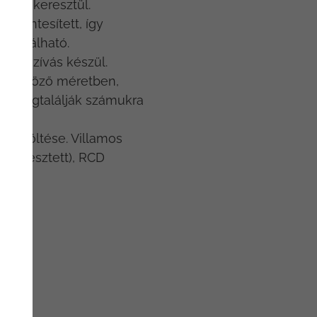
kapun keresztül.
ymentesített, így
asználható.
O elszívás készül.
különböző méretben,
gy megtalálják számukra
tó töltése. Villamos
(süllyesztett), RCD