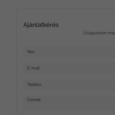
Ajánlatkérés
Űrlapunkon meg
Név
E-mail
Telefon
Üzenet