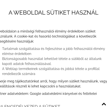
A WEBOLDAL SÜTIKET HASZNÁL
ÜLET GARÁZS 
eboldalon a minőségi felhasználói élmény érdekében sütiket
ználunk. A cookie-kat és hasonló technológiákat a következők
segítésére használjuk:
Tartalmak szolgáltatása és fejlesztése a jobb felhasználói élmény
A/104 garázs
elérése érdekében
Biztonságosabb használat lehetővé tétele a sütikből az általunk
kapott adatok felhasználásával.
A Weblap termékeinek szolgáltatása és jobbá tétele a profillal
rendelkezők számára
erje meg tájékoztatónkat arról, hogy milyen sütiket használunk, vag
eállítások résznél ki lehet kapcsolni a használatukat.
rtner adatvédelem:
Google adatvédelmi irányelvei és feltételei
A ENGEDÉLYEZED A SÜTIKET