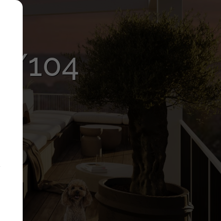
A/104
y