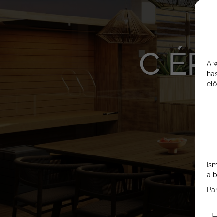
C ÉP
A w
has
elő
Ism
a b
Pa
H