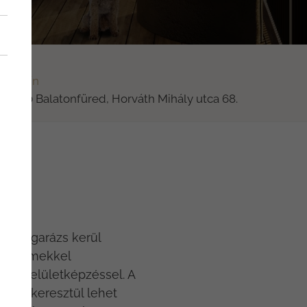
elyszín
-8230 Balatonfüred, Horváth Mihály utca 68.
teremgarázs kerül
és födémekkel
nta felületképzéssel. A
árón keresztül lehet