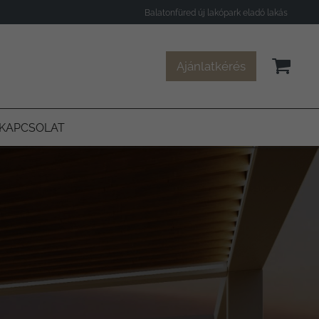
Balatonfüred új lakópark eladó lakás
Ajánlatkérés
KAPCSOLAT