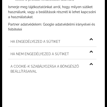
Ismerje meg tájékoztatónkat arról, hogy milyen sütiket
használunk, vagy a beállítások résznél ki lehet kapcsolni
a használatukat.
2026/07/20
Partner adatvédelem:
Google adatvédelmi irányelvei és
Miért érdemes mélygarázst
feltételei
választani egy prémium lakás
HA ENGEDÉLYEZED A SÜTIKET
mellé...
Egy prémium lakás kiválasztásakor a
HA NEM ENGEDÉLYEZED A SÜTIKET
figyelem természetesen először a belső
terekre irányul. Mekkora a nappali? Milyen a
A COOKIE-K SZABÁLYOZÁSA A BÖNGÉSZŐ
panoráma? Van-e terasz, kertkapcsolat,
BEÁLLÍTÁSAIVAL
elegendő természetes fény? A valódi
kényelmet azonban gyakran nemcsak az
határozza meg, ami a la...
TOVÁBB OLVASOM