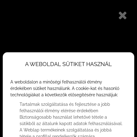
Balatonfüred új építésű ingatlan
Ajánlatkérés
Hírek és szakmai blog
Üdvözöljük rovatunkban, ahol exkluzív
A WEBOLDAL SÜTIKET HASZNÁL
betekintést nyújtunk a luxus ingatlanpiac
legújabb trendjeibe, szakértői elemzéseibe
A weboldalon a minőségi felhasználói élmény
és inspiráló életstílus-témákba.
érdekében sütiket használunk. A cookie-kat és hasonló
technológiákat a következők elősegítésére használjuk:
Tartalmak szolgáltatása és fejlesztése a jobb
felhasználói élmény elérése érdekében
Biztonságosabb használat lehetővé tétele a
sütikből az általunk kapott adatok felhasználásával.
A Weblap termékeinek szolgáltatása és jobbá
tétele a profillal rendelkezők számára