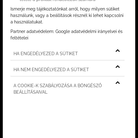
Ismerje meg tájékoztatónkat arról, hogy milyen sütiket
használunk, vagy a beállítások résznél ki lehet kapcsolni
a használatukat.
2026/07/20
Partner adatvédelem:
Google adatvédelmi irányelvei és
Miért érdemes mélygarázst
feltételei
választani egy prémium lakás
HA ENGEDÉLYEZED A SÜTIKET
mellé...
Egy prémium lakás kiválasztásakor a
HA NEM ENGEDÉLYEZED A SÜTIKET
figyelem természetesen először a belső
terekre irányul. Mekkora a nappali? Milyen a
A COOKIE-K SZABÁLYOZÁSA A BÖNGÉSZŐ
panoráma? Van-e terasz, kertkapcsolat,
BEÁLLÍTÁSAIVAL
elegendő természetes fény? A valódi
kényelmet azonban gyakran nemcsak az
határozza meg, ami a la...
TOVÁBB OLVASOM