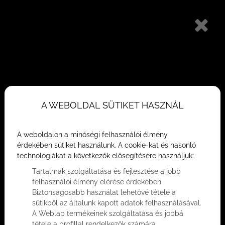
Kertkapcsolatos lakások Balatonfüreden
Ajánlatkérés
Hírek és szakmai blog
Üdvözöljük rovatunkban, ahol exkluzív
A WEBOLDAL SÜTIKET HASZNÁL
betekintést nyújtunk a luxus ingatlanpiac
legújabb trendjeibe, szakértői elemzéseibe
A weboldalon a minőségi felhasználói élmény
és inspiráló életstílus-témákba.
érdekében sütiket használunk. A cookie-kat és hasonló
technológiákat a következők elősegítésére használjuk:
Tartalmak szolgáltatása és fejlesztése a jobb
felhasználói élmény elérése érdekében
Biztonságosabb használat lehetővé tétele a
sütikből az általunk kapott adatok felhasználásával.
A Weblap termékeinek szolgáltatása és jobbá
tétele a profillal rendelkezők számára