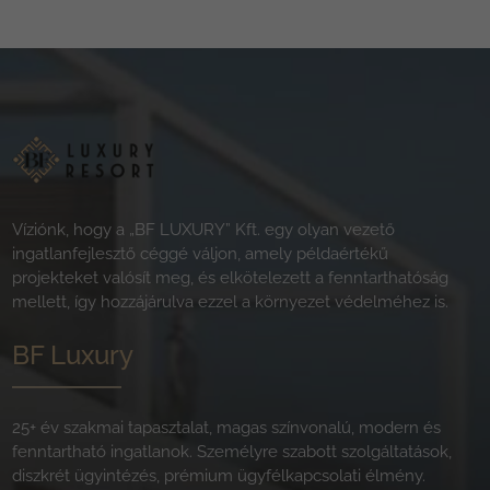
Víziónk, hogy a „BF LUXURY” Kft. egy olyan vezető
ingatlanfejlesztő céggé váljon, amely példaértékű
projekteket valósít meg, és elkötelezett a fenntarthatóság
mellett, így hozzájárulva ezzel a környezet védelméhez is.
BF Luxury
25+ év szakmai tapasztalat, magas színvonalú, modern és
fenntartható ingatlanok. Személyre szabott szolgáltatások,
diszkrét ügyintézés, prémium ügyfélkapcsolati élmény.