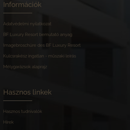
Információk
Adatvédelmi nyilatkozat
BF Luxury Resort bemutató anyag
Imagebroschüre des BF Luxury Resort
Kulcsrakész ingatlan - műszaki leírás
Mélygarázsok alaprajz
Hasznos linkek
Hasznos tudnivalók
Hírek