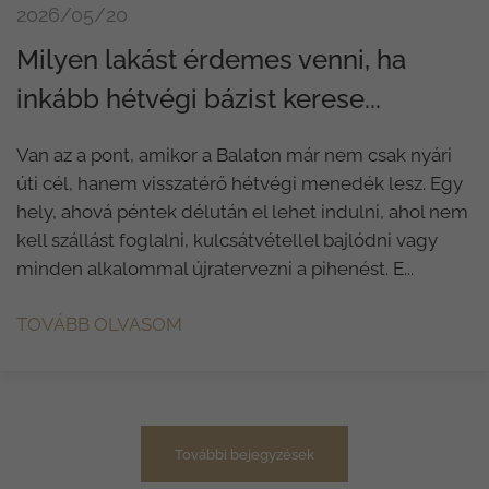
2026/05/20
Milyen lakást érdemes venni, ha
inkább hétvégi bázist kerese...
Van az a pont, amikor a Balaton már nem csak nyári
úti cél, hanem visszatérő hétvégi menedék lesz. Egy
hely, ahová péntek délután el lehet indulni, ahol nem
kell szállást foglalni, kulcsátvétellel bajlódni vagy
minden alkalommal újratervezni a pihenést. E...
TOVÁBB OLVASOM
További bejegyzések