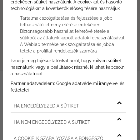
érdekében sütiket használunk. A cookie-kat és hasonló
Írjon nekünk!
technológiákat a következők elősegítésére használjuk:
Ajánlatkérés most
Tartalmak szolgáltatása és fejlesztése a jobb
Hívjon minket!
felhasználói élmény elérése érdekében
+36 30 309 2583
Biztonságosabb használat lehetővé tétele a
Átadás
sütikből az általunk kapott adatok felhasználásával.
2026.12.31.
A Weblap termékeinek szolgáltatása és jobbá
tétele a profillal rendelkezők számára
Helyszín
H-8230 Balatonfüred, Horváth Mihály utca 68.
Ismerje meg tájékoztatónkat arról, hogy milyen sütiket
használunk, vagy a beállítások résznél ki lehet kapcsolni
a használatukat.
Partner adatvédelem:
Google adatvédelmi irányelvei és
feltételei
TÁROLÓ
HA ENGEDÉLYEZED A SÜTIKET
ALAPTERÜLET
2
5,90
m
HA NEM ENGEDÉLYEZED A SÜTIKET
A COOKIE-K SZABÁLYOZÁSA A BÖNGÉSZŐ