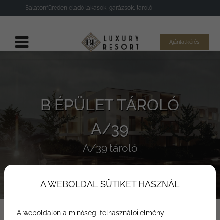
Balatonfüreden eladó lakások, garázsok, tároló
Ajánlatkérés
B ÉPÜLET TÁROLÓ
A/39
A/39 tároló
A WEBOLDAL SÜTIKET HASZNÁL
A weboldalon a minőségi felhasználói élmény