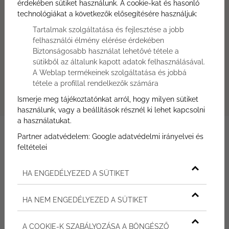
érdekében sütiket használunk. A cookie-kat és hasonló
Írjon nekünk!
technológiákat a következők elősegítésére használjuk:
Ajánlatkérés most
Tartalmak szolgáltatása és fejlesztése a jobb
Hívjon minket!
felhasználói élmény elérése érdekében
+36 30 309 2583
Biztonságosabb használat lehetővé tétele a
Átadás
sütikből az általunk kapott adatok felhasználásával.
2026.12.31.
A Weblap termékeinek szolgáltatása és jobbá
tétele a profillal rendelkezők számára
Helyszín
H-8230 Balatonfüred, Horváth Mihály utca 68.
Ismerje meg tájékoztatónkat arról, hogy milyen sütiket
használunk, vagy a beállítások résznél ki lehet kapcsolni
a használatukat.
Partner adatvédelem:
Google adatvédelmi irányelvei és
feltételei
TÁROLÓ
HA ENGEDÉLYEZED A SÜTIKET
ALAPTERÜLET
2
13,22
m
HA NEM ENGEDÉLYEZED A SÜTIKET
A COOKIE-K SZABÁLYOZÁSA A BÖNGÉSZŐ