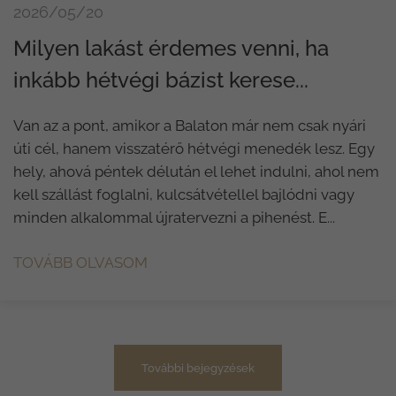
2026/05/20
Milyen lakást érdemes venni, ha
inkább hétvégi bázist kerese...
Van az a pont, amikor a Balaton már nem csak nyári
úti cél, hanem visszatérő hétvégi menedék lesz. Egy
hely, ahová péntek délután el lehet indulni, ahol nem
kell szállást foglalni, kulcsátvétellel bajlódni vagy
minden alkalommal újratervezni a pihenést. E...
TOVÁBB OLVASOM
További bejegyzések