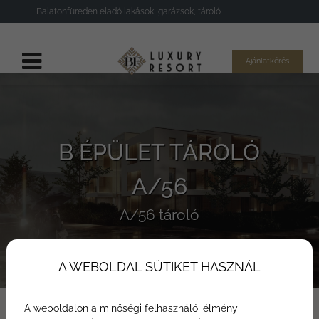
Balatonfüreden eladó lakások, garázsok, tároló
Ajánlatkérés
B ÉPÜLET TÁROLÓ
A/56
A/56 tároló
A WEBOLDAL SÜTIKET HASZNÁL
A weboldalon a minőségi felhasználói élmény