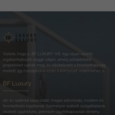
Víziónk, hogy a „BF LUXURY” Kft. egy olyan vezető
ingatlanfejlesztő céggé váljon, amely példaértékű
projekteket valósít meg, és elkötelezett a fenntarthatóság
mellett, így hozzájárulva ezzel a környezet védelméhez is.
BF Luxury
25+ év szakmai tapasztalat, magas színvonalú, modern és
fenntartható ingatlanok. Személyre szabott szolgáltatások,
diszkrét ügyintézés, prémium ügyfélkapcsolati élmény.