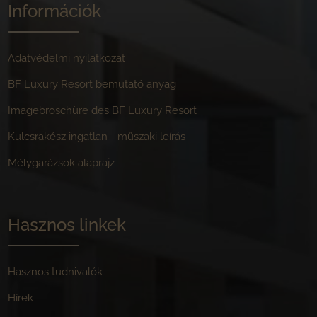
Információk
Adatvédelmi nyilatkozat
BF Luxury Resort bemutató anyag
Imagebroschüre des BF Luxury Resort
Kulcsrakész ingatlan - műszaki leírás
Mélygarázsok alaprajz
Hasznos linkek
Hasznos tudnivalók
Hírek