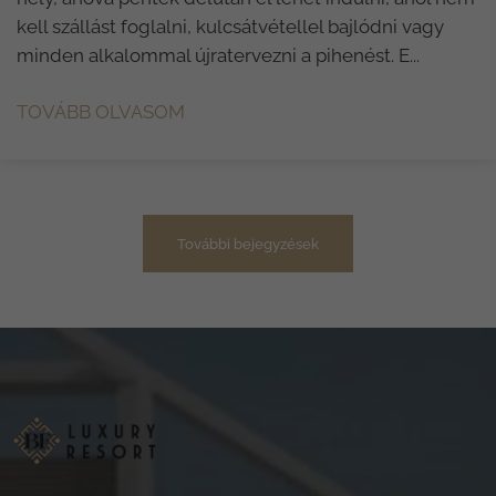
kell szállást foglalni, kulcsátvétellel bajlódni vagy
minden alkalommal újratervezni a pihenést. E...
TOVÁBB OLVASOM
További bejegyzések