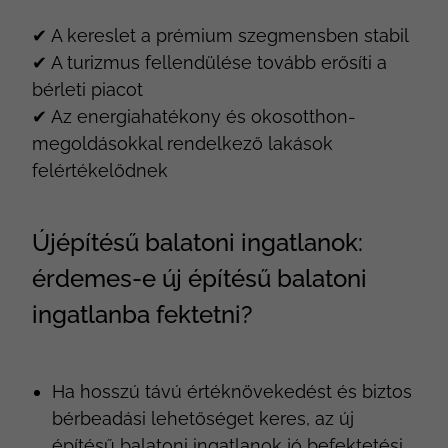
✔ A kereslet a prémium szegmensben stabil
✔ A turizmus fellendülése tovább erősíti a
bérleti piacot
✔ Az energiahatékony és okosotthon-
megoldásokkal rendelkező lakások
felértékelődnek
Újépítésű balatoni ingatlanok:
érdemes-e új építésű balatoni
ingatlanba fektetni?
Ha hosszú távú értéknövekedést és biztos
bérbeadási lehetőséget keres, az új
építésű balatoni ingatlanok jó befektetési