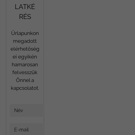
LATKÉ
RÉS
Űrlapunkon
megadott
elérhetőség
ei egyikén
hamarosan
felvesszük
Önnel a
kapcsolatot.
Név
E-mail