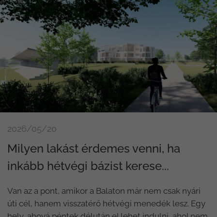
2026/05/20
Milyen lakást érdemes venni, ha
inkább hétvégi bázist kerese...
Van az a pont, amikor a Balaton már nem csak nyári
úti cél, hanem visszatérő hétvégi menedék lesz. Egy
hely, ahová péntek délután el lehet indulni, ahol nem