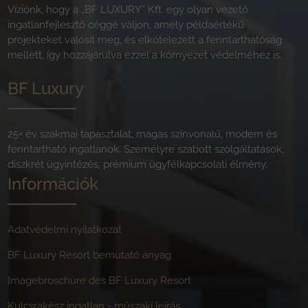
Víziónk, hogy a „BF LUXURY” Kft. egy olyan vezető
ingatlanfejlesztő céggé váljon, amely példaértékű
projekteket valósít meg, és elkötelezett a fenntarthatóság
mellett, így hozzájárulva ezzel a környezet védelméhez is.
BF Luxury
25+ év szakmai tapasztalat, magas színvonalú, modern és
fenntartható ingatlanok. Személyre szabott szolgáltatások,
diszkrét ügyintézés, prémium ügyfélkapcsolati élmény.
Információk
Adatvédelmi nyilatkozat
BF Luxury Resort bemutató anyag
Imagebroschüre des BF Luxury Resort
Kulcsrakész ingatlan - műszaki leírás