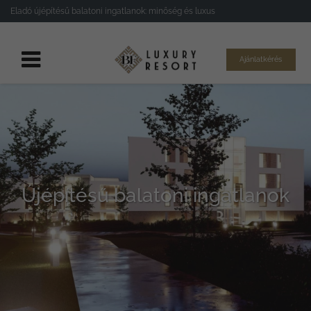
Eladó újépítésű balatoni ingatlanok: minőség és luxus
Ajánlatkérés
Újépítésű balatoni ingatlanok