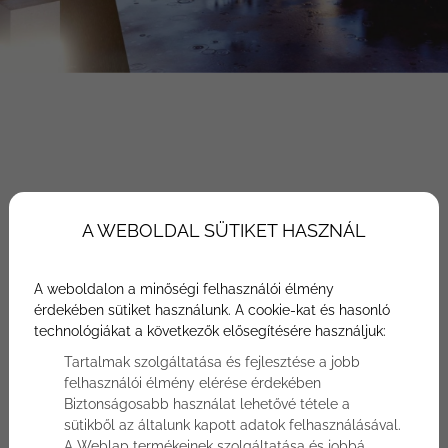
Főoldal
Hasznos tudnivalók
A WEBOLDAL SÜTIKET HASZNÁL
Újépítésű balatoni ingatlanok
Újépítésű balatoni ingatlanok
A weboldalon a minőségi felhasználói élmény
érdekében sütiket használunk. A cookie-kat és hasonló
technológiákat a következők elősegítésére használjuk:
Tartalmak szolgáltatása és fejlesztése a jobb
Újépítésű balatoni ingatlanok
felhasználói élmény elérése érdekében
Biztonságosabb használat lehetővé tétele a
sütikből az általunk kapott adatok felhasználásával.
A Weblap termékeinek szolgáltatása és jobbá