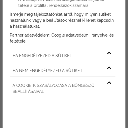
tétele a profillal rendelkezők számára
Gyönyörű környezetben, mutatkozik be
Balatonfüred új lakóparkja. Körpanorámás,
Ismerje meg tájékoztatónkat arról, hogy milyen sütiket
használunk, vagy a beállítások résznél ki lehet kapcsolni
vagy éppen kertkapcsolatos lakások
a használatukat.
elérhetők különböző méretekben, kérhető
Partner adatvédelem:
Google adatvédelmi irányelvei és
extrákkal. Időtálló, minőségi kivitelezés,
feltételei
luxus megjelenés, és az ingatlant körülölelő
hatalmas parkosított terület jellemzi ezeket
HA ENGEDÉLYEZED A SÜTIKET
az újépítésű balatoni ingatlanokat.
HA NEM ENGEDÉLYEZED A SÜTIKET
A COOKIE-K SZABÁLYOZÁSA A BÖNGÉSZŐ
Tekintse meg kínálatunkat!
BEÁLLÍTÁSAIVAL
Újépítésű balatoni ingatlanok
befektetési szempontból – Mire