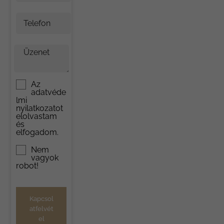
Telefon
Üzenet
Az
adatvéde
lmi
nyilatkozat
ot
elolvastam
és
elfogadom.
Nem
vagyok
robot!
Kapcsol
atfelvét
el