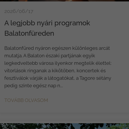
2026/06/17
A legjobb nyári programok
Balatonfüreden
Balatonfüred nyáron egészen különleges arcát
mutatja. A Balaton északi partjának egyik
legkedveltebb városa ilyenkor megtelik élettel:
vitorlások ringanak a kikötőben, koncertek és
fesztiválok várják a látogatókat, a Tagore sétány
pedig szinte egész nap n...
TOVÁBB OLVASOM