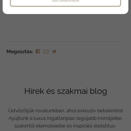
Süti beállítások
Megosztás:
Hírek és szakmai blog
Üdvözöljük rovatunkban, ahol exkluzív betekintést
nyújtunk a luxus ingatlanpiac legújabb trendjeibe,
szakértői elemzéseibe és inspiráló életstílus-