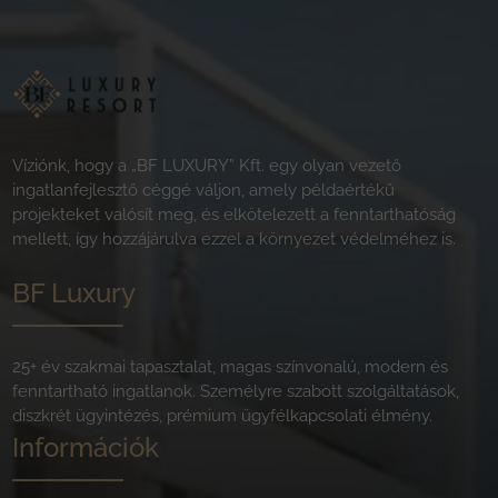
Víziónk, hogy a „BF LUXURY” Kft. egy olyan vezető
ingatlanfejlesztő céggé váljon, amely példaértékű
projekteket valósít meg, és elkötelezett a fenntarthatóság
mellett, így hozzájárulva ezzel a környezet védelméhez is.
BF Luxury
25+ év szakmai tapasztalat, magas színvonalú, modern és
fenntartható ingatlanok. Személyre szabott szolgáltatások,
diszkrét ügyintézés, prémium ügyfélkapcsolati élmény.
Információk