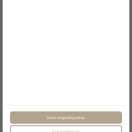
Név
E-mail
Telefon
Üzenet
Az
adatvédelmi nyilatkozat
ot
elolvastam és elfogadom.
Nem vagyok robot!
Sütik engedélyezése
KAPCSOLATFELVÉTEL