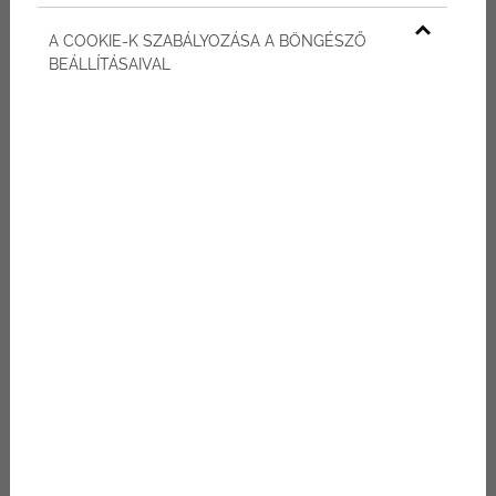
A COOKIE-K SZABÁLYOZÁSA A BÖNGÉSZŐ
TÁJOLÁS
D, NY
BEÁLLÍTÁSAIVAL
TÁROLÓ
MEGVÁSÁROLHATÓ
MÉLYGARÁZS
MEGVÁSÁROLHATÓ
A nagyobb alaprajzokért kattintson a képekre.