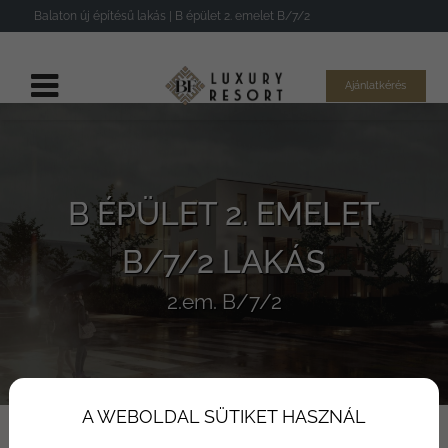
Balaton új építésű lakás | B épület 2. emelet B/7/2
Ajánlatkérés
B ÉPÜLET 2. EMELET
B/7/2 LAKÁS
2.em. B/7/2
A WEBOLDAL SÜTIKET HASZNÁL