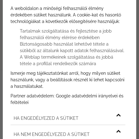
Írjon nekünk!
A weboldalon a minőségi felhasználói élmény
Ajánlatkérés most
érdekében sütiket használunk. A cookie-kat és hasonló
Hívjon minket!
technológiákat a következők elősegítésére használjuk:
+36 30 309 2583
Tartalmak szolgáltatása és fejlesztése a jobb
Átadás
felhasználói élmény elérése érdekében
2026.12.31.
Biztonságosabb használat lehetővé tétele a
sütikből az általunk kapott adatok felhasználásával.
Helyszín
A Weblap termékeinek szolgáltatása és jobbá
H-8230 Balatonfüred, Horváth Mihály utca 68.
tétele a profillal rendelkezők számára
Ismerje meg tájékoztatónkat arról, hogy milyen sütiket
használunk, vagy a beállítások résznél ki lehet kapcsolni
a használatukat.
LAKÁSLEÍRÁS:
Partner adatvédelem:
Google adatvédelmi irányelvei és
feltételei
ALAPTERÜLET
2
59,98
m
HA ENGEDÉLYEZED A SÜTIKET
LOGGIA ALAPTERÜLETE
2
15,30
m
HA NEM ENGEDÉLYEZED A SÜTIKET
SZOBÁK SZÁMA
2+1