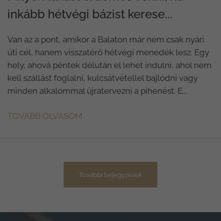
inkább hétvégi bázist kerese...
Van az a pont, amikor a Balaton már nem csak nyári
úti cél, hanem visszatérő hétvégi menedék lesz. Egy
hely, ahová péntek délután el lehet indulni, ahol nem
kell szállást foglalni, kulcsátvétellel bajlódni vagy
minden alkalommal újratervezni a pihenést. E...
TOVÁBB OLVASOM
További bejegyzések