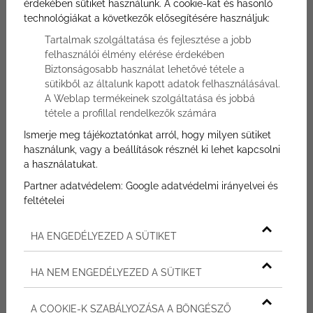
érdekében sütiket használunk. A cookie-kat és hasonló
technológiákat a következők elősegítésére használjuk:
Részletek
Tartalmak szolgáltatása és fejlesztése a jobb
felhasználói élmény elérése érdekében
Biztonságosabb használat lehetővé tétele a
sütikből az általunk kapott adatok felhasználásával.
A Weblap termékeinek szolgáltatása és jobbá
Ajánlatkérés
tétele a profillal rendelkezők számára
Ismerje meg tájékoztatónkat arról, hogy milyen sütiket
Űrlapunkon megadott elérhetőségei egyikén
használunk, vagy a beállítások résznél ki lehet kapcsolni
a használatukat.
hamarosan felvesszük Önnel a kapcsolatot.
Partner adatvédelem:
Google adatvédelmi irányelvei és
feltételei
Név
HA ENGEDÉLYEZED A SÜTIKET
E-mail
HA NEM ENGEDÉLYEZED A SÜTIKET
Telefon
A COOKIE-K SZABÁLYOZÁSA A BÖNGÉSZŐ