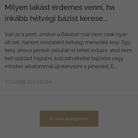
Milyen lakást érdemes venni, ha
inkább hétvégi bázist kerese...
Van az a pont, amikor a Balaton már nem csak nyári
úti cél, hanem visszatérő hétvégi menedék lesz. Egy
hely, ahová péntek délután el lehet indulni, ahol nem
kell szállást foglalni, kulcsátvétellel bajlódni vagy
minden alkalommal újratervezni a pihenést. E...
TOVÁBB OLVASOM
További bejegyzések