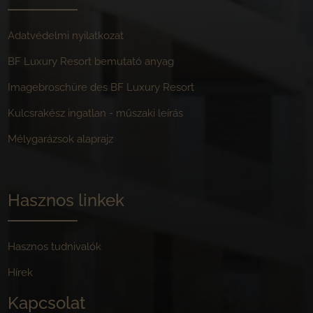
Adatvédelmi nyilatkozat
BF Luxury Resort bemutató anyag
Imagebroschüre des BF Luxury Resort
Kulcsrakész ingatlan - műszaki leírás
Mélygarázsok alaprajz
Hasznos linkek
Hasznos tudnivalók
Hírek
Kapcsolat