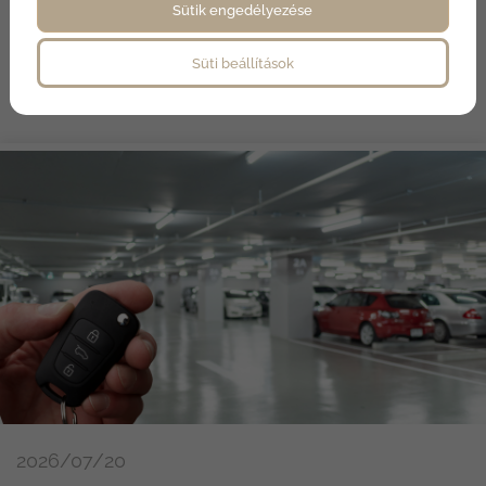
Sütik engedélyezése
szakértői elemzéseibe és inspiráló életstílus-
témákba.
Süti beállítások
2026/07/20