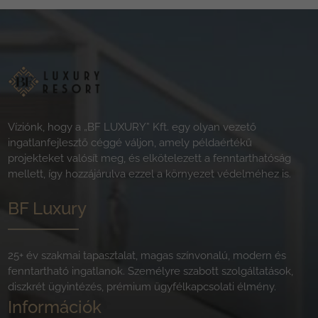
Víziónk, hogy a „BF LUXURY” Kft. egy olyan vezető
ingatlanfejlesztő céggé váljon, amely példaértékű
projekteket valósít meg, és elkötelezett a fenntarthatóság
mellett, így hozzájárulva ezzel a környezet védelméhez is.
BF Luxury
25+ év szakmai tapasztalat, magas színvonalú, modern és
fenntartható ingatlanok. Személyre szabott szolgáltatások,
diszkrét ügyintézés, prémium ügyfélkapcsolati élmény.
Információk