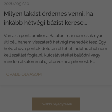
2026/05/20
Milyen lakást érdemes venni, ha
inkább hétvégi bázist kerese...
Van az a pont, amikor a Balaton már nem csak nyári
úti cél, hanem visszatérő hétvégi menedék lesz. Egy
hely, ahová péntek délután el lehet indulni, ahol nem
kell szállást foglalni, kulcsátvétellel bajlódni vagy
minden alkalommal újratervezni a pihenést. E...
TOVÁBB OLVASOM
További bejegyzések