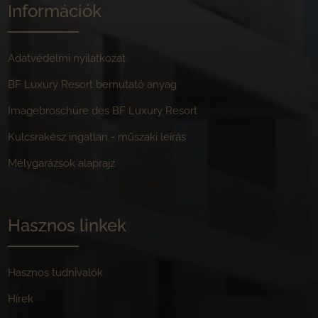
Információk
Adatvédelmi nyilatkozat
BF Luxury Resort bemutató anyag
Imagebroschüre des BF Luxury Resort
Kulcsrakész ingatlan - műszaki leírás
Mélygarázsok alaprajz
Hasznos linkek
Hasznos tudnivalók
Hírek