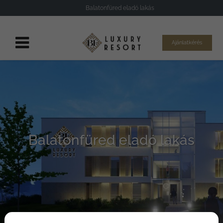
Balatonfüred eladó lakás
Ajánlatkérés
Balatonfüred eladó lakás