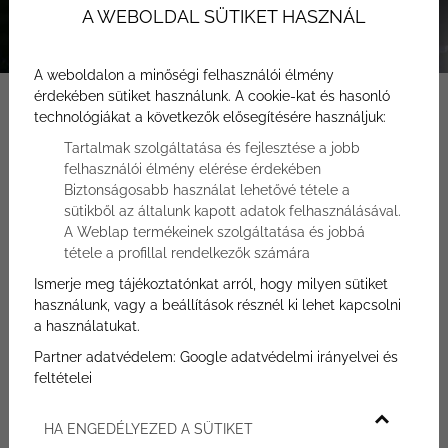
A WEBOLDAL SÜTIKET HASZNÁL
A weboldalon a minőségi felhasználói élmény
érdekében sütiket használunk. A cookie-kat és hasonló
technológiákat a következők elősegítésére használjuk:
Tartalmak szolgáltatása és fejlesztése a jobb
felhasználói élmény elérése érdekében
Biztonságosabb használat lehetővé tétele a
Főoldal
Hasznos tudnivalók
sütikből az általunk kapott adatok felhasználásával.
Balatonfüred eladó lakás
A Weblap termékeinek szolgáltatása és jobbá
tétele a profillal rendelkezők számára
Balatonfüred eladó lakás
Ismerje meg tájékoztatónkat arról, hogy milyen sütiket
használunk, vagy a beállítások résznél ki lehet kapcsolni
a használatukat.
Partner adatvédelem:
Google adatvédelmi irányelvei és
Balatonfüred eladó lakás – egy kifejezés,
feltételei
amely nemcsak az ingatlanpiac pillanatnyi
trendjét tükrözi, hanem azt az igényt is, hogy
HA ENGEDÉLYEZED A SÜTIKET
a vevők már nem csupán négy falat