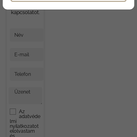
Önnel a
kapcsolatot.
Név
E-mail
Telefon
Üzenet
Az
adatvéde
lmi
nyilatkozat
ot
elolvastam
és