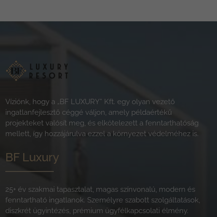
Víziónk, hogy a „BF LUXURY” Kft. egy olyan vezető
ingatlanfejlesztő céggé váljon, amely példaértékű
projekteket valósít meg, és elkötelezett a fenntarthatóság
mellett, így hozzájárulva ezzel a környezet védelméhez is.
BF Luxury
25+ év szakmai tapasztalat, magas színvonalú, modern és
fenntartható ingatlanok. Személyre szabott szolgáltatások,
diszkrét ügyintézés, prémium ügyfélkapcsolati élmény.