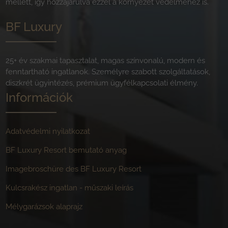
mellett, így hozzájárulva ezzel a környezet védelméhez is.
BF Luxury
25+ év szakmai tapasztalat, magas színvonalú, modern és
fenntartható ingatlanok. Személyre szabott szolgáltatások,
diszkrét ügyintézés, prémium ügyfélkapcsolati élmény.
Információk
Adatvédelmi nyilatkozat
BF Luxury Resort bemutató anyag
Imagebroschüre des BF Luxury Resort
Kulcsrakész ingatlan - műszaki leírás
Mélygarázsok alaprajz