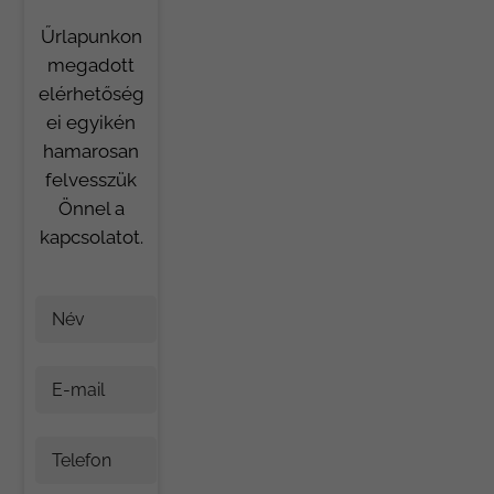
Űrlapunkon
megadott
elérhetőség
ei egyikén
hamarosan
felvesszük
Önnel a
kapcsolatot.
Név
E-mail
Telefon