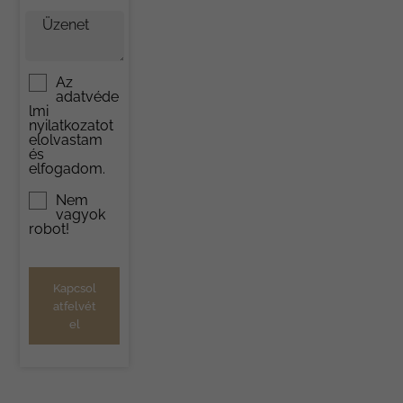
Üzenet
Az
adatvéde
lmi
nyilatkozat
ot
elolvastam
és
elfogadom.
Nem
vagyok
robot!
Kapcsol
atfelvét
el