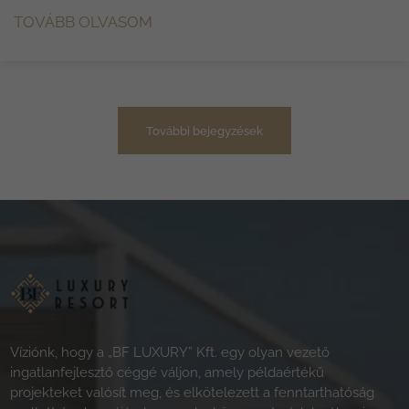
TOVÁBB OLVASOM
További bejegyzések
Víziónk, hogy a „BF LUXURY” Kft. egy olyan vezető
ingatlanfejlesztő céggé váljon, amely példaértékű
projekteket valósít meg, és elkötelezett a fenntarthatóság