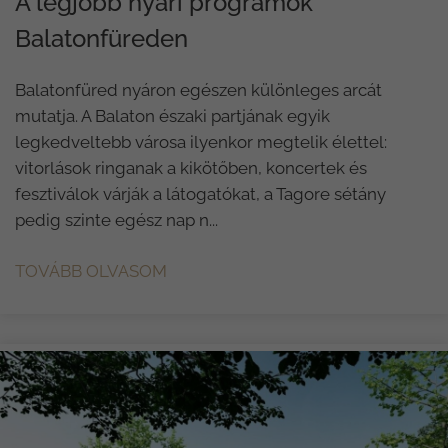
A legjobb nyári programok
Balatonfüreden
Balatonfüred nyáron egészen különleges arcát
mutatja. A Balaton északi partjának egyik
legkedveltebb városa ilyenkor megtelik élettel:
vitorlások ringanak a kikötőben, koncertek és
fesztiválok várják a látogatókat, a Tagore sétány
pedig szinte egész nap n...
TOVÁBB OLVASOM