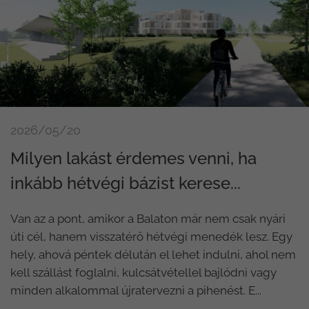
2026/05/20
Milyen lakást érdemes venni, ha
inkább hétvégi bázist kerese...
Van az a pont, amikor a Balaton már nem csak nyári
úti cél, hanem visszatérő hétvégi menedék lesz. Egy
hely, ahová péntek délután el lehet indulni, ahol nem
kell szállást foglalni, kulcsátvétellel bajlódni vagy
minden alkalommal újratervezni a pihenést. E...