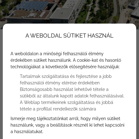
A WEBOLDAL SÜTIKET HASZNÁL
A weboldalon a minőségi felhasználói élmény
érdekében sütiket használunk. A cookie-kat és hasonló
technológiákat a következők elősegítésére használjuk:
Főoldal
Hasznos tudnivalók
Tartalmak szolgáltatása és fejlesztése a jobb
Balatonfüred eladó új lakások – prémium
felhasználói élmény elérése érdekében
élet a BF Luxury-val
Biztonságosabb használat lehetővé tétele a
sütikből az általunk kapott adatok felhasználásával.
A Balaton mindig is a magyar luxusélet
A Weblap termékeinek szolgáltatása és jobbá
tétele a profillal rendelkezők számára
egyik központja volt, de a BF Luxury Resort
Ismerje meg tájékoztatónkat arról, hogy milyen sütiket
új fejlesztése most új szintre emeli az
használunk, vagy a beállítások résznél ki lehet kapcsolni
otthon fogalmát. Itt nem csupán ingatlanról,
a használatukat.
hanem életstílusról és értékálló