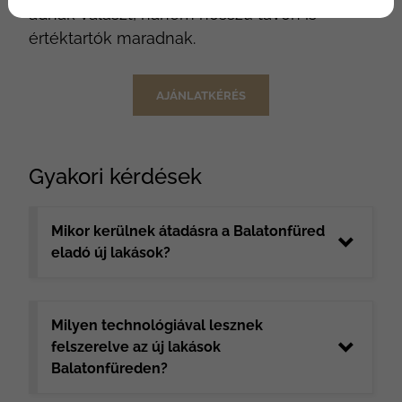
adnak választ, hanem hosszú távon is
értéktartók maradnak.
AJÁNLATKÉRÉS
Gyakori kérdések
Mikor kerülnek átadásra a Balatonfüred
eladó új lakások?
Milyen technológiával lesznek
felszerelve az új lakások
Balatonfüreden?