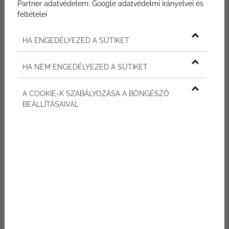
Partner adatvédelem:
Google adatvédelmi irányelvei és
befektetésről van szó. A panorámás kilátás,
feltételei
az intelligens megoldások és a kiváló
elhelyezkedés mind hozzájárulnak ahhoz,
HA ENGEDÉLYEZED A SÜTIKET
hogy Ön kompromisszumok nélkül
élhessen.
HA NEM ENGEDÉLYEZED A SÜTIKET
A COOKIE-K SZABÁLYOZÁSA A BÖNGÉSZŐ
BEÁLLÍTÁSAIVAL