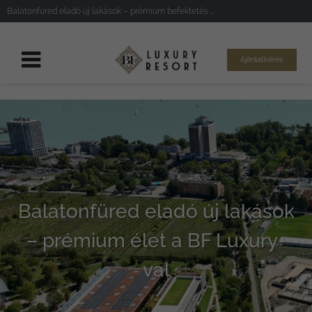
Balatonfüred eladó új lakások – prémium befektetés és luxusélet a BF Luxury Resort fejlesztésében
Ajánlatkérés
Balatonfüred eladó új lakások
– prémium élet a BF Luxury-
val