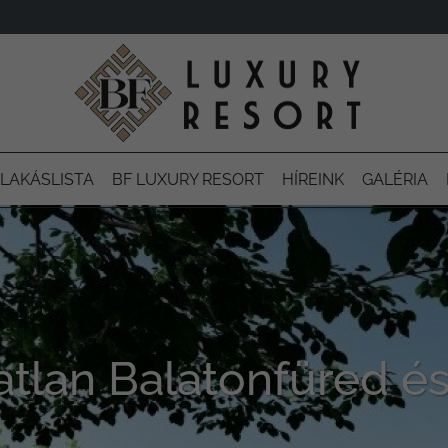
LAKÁSLISTA
BF LUXURY RESORT
HÍREINK
GALÉRIA
atlan Balatonfüred é