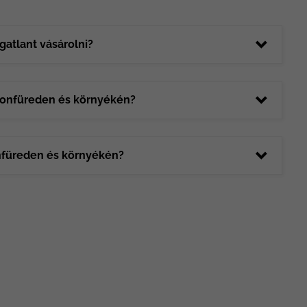
atlant vásárolni?
atonfüreden és környékén?
nfüreden és környékén?