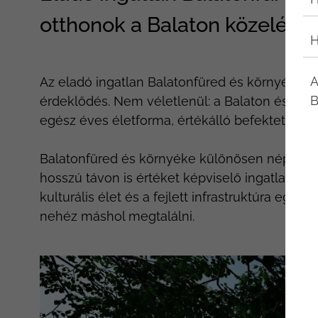
otthonok a Balaton közelébe
H
A
Az eladó ingatlan Balatonfüred és környéke k
B
érdeklődés. Nem véletlenül: a Balaton északi
egész éves életforma, értékálló befektetés é
Balatonfüred és környéke különösen népszer
hosszú távon is értéket képviselő ingatlant ke
kulturális élet és a fejlett infrastruktúra eg
nehéz máshol megtalálni.