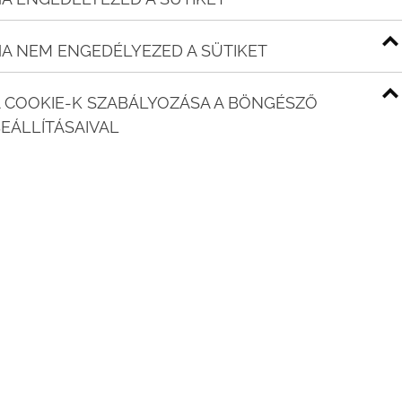
n
A NEM ENGEDÉLYEZED A SÜTIKET
 COOKIE-K SZABÁLYOZÁSA A BÖNGÉSZŐ
eresések iránt évről évre egyre nagyobb az
EÁLLÍTÁSAIVAL
 partja ma már nemcsak nyári úti cél, hanem
s prémium lakókörnyezet is.
ű azok körében, akik modern, kényelmes és
resnek. A panorámás kilátás, a tó közelsége, a
yütt olyan életminőséget teremtenek, amelyet