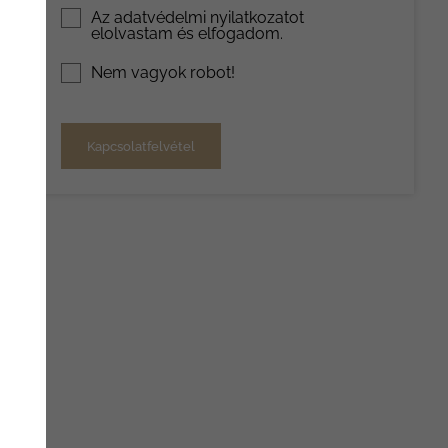
Az
adatvédelmi nyilatkozat
ot
elolvastam és elfogadom.
Nem vagyok robot!
Kapcsolatfelvétel