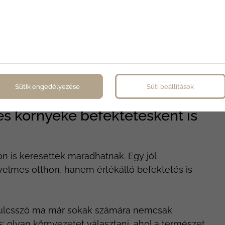
odern lakásokat prémium műszaki tartalommal,
 hőszivattyús rendszer, az okos otthon
nd hozzájárulnak ahhoz, hogy a balatoni
gyen.
Sütik engedélyezése
Süti beállítások
és környéke befektetésként is
on is keresettek maradhatnak. Egy jól
elmes otthon, hanem értékálló befektetés is
 kulcsszó ma már sokak számára nemcsak
s: olyan környezetet választani, ahol a természet,