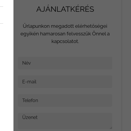
AJÁNLATKÉRÉS
Űrlapunkon megadott elérhetőségei
egyikén hamarosan felvesszük Önnel a
kapcsolatot.
Név
E-mail
Telefon
Üzenet