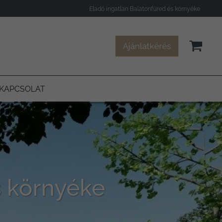
Eladó ingatlan Balatonfüred és környéke
Ajánlatkérés
KAPCSOLAT
s környéke