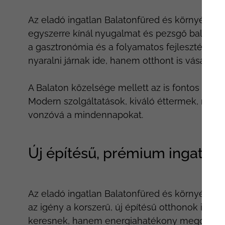
Az eladó ingatlan Balatonfüred és környéke ka
egyszerre kínál nyugalmat és pezsgő balatoni é
a gasztronómia és a folyamatos fejlesztések
nyaralni járnak ide, hanem otthont is vásárolna
A Balaton közelsége mellett az is fontos sze
Modern szolgáltatások, kiváló éttermek, rend
vonzóvá a mindennapokat.
Új építésű, prémium ingatl
Az eladó ingatlan Balatonfüred és környéke 
az igény a korszerű, új építésű otthonok iránt
keresnek, hanem energiahatékony megoldások