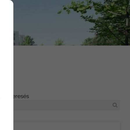
Keresés
y