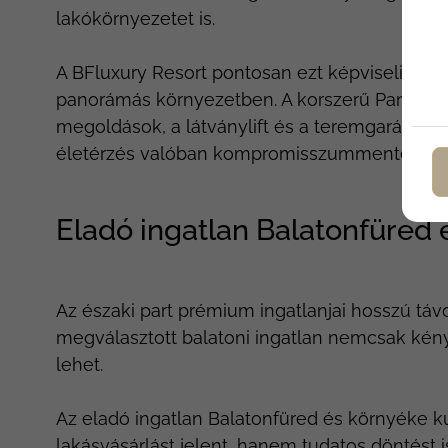
lakókörnyezetet is.
A BFluxury Resort pontosan ezt képviseli: m
panorámás környezetben. A korszerű Panasonic
megoldások, a látványlift és a teremgarázs mi
életérzés valóban kompromisszummentes le
Eladó ingatlan Balatonfüred 
Az északi part prémium ingatlanjai hosszú táv
megválasztott balatoni ingatlan nemcsak kény
lehet.
Az eladó ingatlan Balatonfüred és környéke
lakásvásárlást jelent, hanem tudatos döntést i