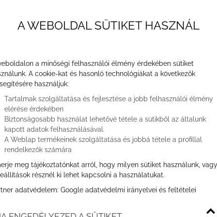
A WEBOLDAL SÜTIKET HASZNÁL
eboldalon a minőségi felhasználói élmény érdekében sütiket
ználunk. A cookie-kat és hasonló technológiákat a következők
segítésére használjuk:
Tartalmak szolgáltatása és fejlesztése a jobb felhasználói élmény
elérése érdekében
Biztonságosabb használat lehetővé tétele a sütikből az általunk
kapott adatok felhasználásával.
 Balatonfüred és környéke
A Weblap termékeinek szolgáltatása és jobbá tétele a profillal
rendelkezők számára
és környéke
erje meg tájékoztatónkat arról, hogy milyen sütiket használunk, vag
eállítások résznél ki lehet kapcsolni a használatukat.
rtner adatvédelem:
Google adatvédelmi irányelvei és feltételei
 és környéke – prémium
A ENGEDÉLYEZED A SÜTIKET