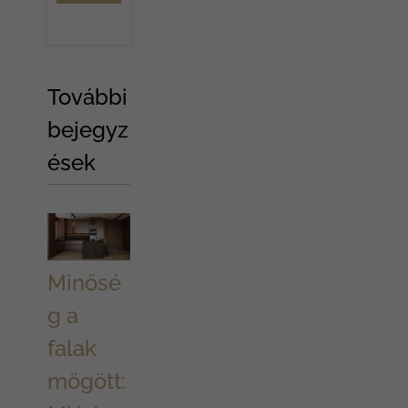
További
bejegyz
ések
Minősé
g a
falak
mögött: