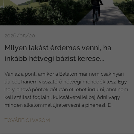
2026/05/20
Milyen lakást érdemes venni, ha
inkább hétvégi bázist kerese...
Van az a pont, amikor a Balaton már nem csak nyári
úti cél, hanem visszatérő hétvégi menedék lesz. Egy
hely, ahová péntek délután el lehet indulni, ahol nem
kell szállást foglalni, kulcsátvétellel bajlódni vagy
minden alkalommal újratervezni a pihenést. E...
TOVÁBB OLVASOM