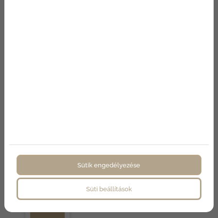
Az
adat
védelmi
nyilatkoz
at
ot
elolvasta
m és
elfogado
m.
Nem
vagy
ok robot!
KA
PC
SO
LA
Sütik engedélyezése
TF
EL
Süti beállítások
VÉ
TE
L