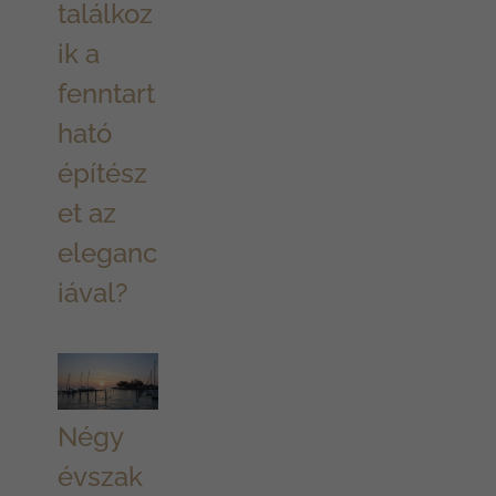
találkoz
ik a
fenntart
ható
építész
et az
eleganc
iával?
Négy
évszak