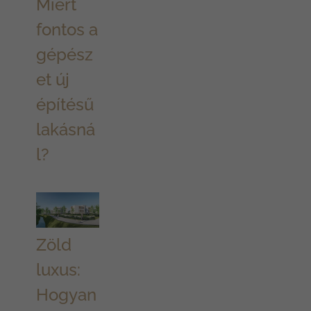
Miért
fontos a
gépész
et új
építésű
lakásná
l?
Zöld
luxus:
Hogyan