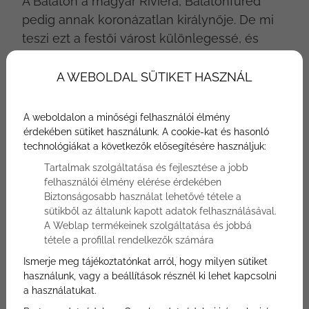
A Balaton a magyar Riviéra, Balatonfüred
pedig annak koronázatlan királynője. De mi
teszi ezt a festői várost különlegessé, és
miért érdemes itt befektetni egy luxus
ingatlanba?
A WEBOLDAL SÜTIKET HASZNÁL
A weboldalon a minőségi felhasználói élmény
érdekében sütiket használunk. A cookie-kat és hasonló
technológiákat a következők elősegítésére használjuk:
Tartalmak szolgáltatása és fejlesztése a jobb
felhasználói élmény elérése érdekében
Biztonságosabb használat lehetővé tétele a
sütikből az általunk kapott adatok felhasználásával.
A Weblap termékeinek szolgáltatása és jobbá
tétele a profillal rendelkezők számára
Ismerje meg tájékoztatónkat arról, hogy milyen sütiket
használunk, vagy a beállítások résznél ki lehet kapcsolni
a használatukat.
Ha egyedi életminőségre, biztos