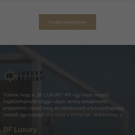
További bejegyzések
Víziónk, hogy a „BF LUXURY” Kft. egy olyan vezető
ingatlanfejlesztő céggé váljon, amely példaértékű
projekteket valósít meg, és elkötelezett a fenntarthatóság
mellett, így hozzájárulva ezzel a környezet védelméhez is.
BF Luxury