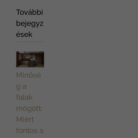
További
bejegyz
ések
Minősé
g a
falak
mögött:
Miért
fontos a