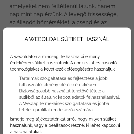
amelyeket nem feltétlenül látunk, hanem
nap mint nap érzünk. A levegő frissessége,
az állandó hőmérséklet, a csend és az
energiahatékony működés mind
hozzájárulnak ahhoz, hogy az otthon
A WEBOLDAL SÜTIKET HASZNÁL
valóban pihentető tér legyen. A Panasonic
lakások a BF Luxury Resortban ezt a
A weboldalon a minőségi felhasználói élmény
szemléletet képviselik: a technológia itt nem
érdekében sütiket használunk. A cookie-kat és hasonló
technológiákat a következők elősegítésére használjuk:
díszlet, hanem a komfort alapja.
Tartalmak szolgáltatása és fejlesztése a jobb
felhasználói élmény elérése érdekében
Biztonságosabb használat lehetővé tétele a
sütikből az általunk kapott adatok felhasználásával.
A Weblap termékeinek szolgáltatása és jobbá
tétele a profillal rendelkezők számára
Ismerje meg tájékoztatónkat arról, hogy milyen sütiket
használunk, vagy a beállítások résznél ki lehet kapcsolni
a használatukat.