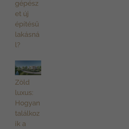
gépész
et új
építésű
lakásná
l?
Zöld
luxus:
Hogyan
találkoz
ik a