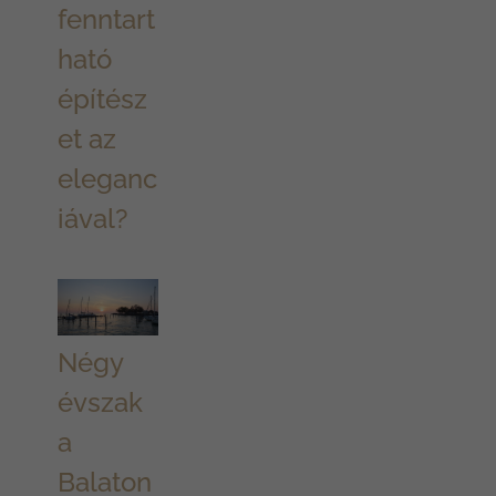
fenntart
ható
építész
et az
eleganc
iával?
Négy
évszak
a
Balaton