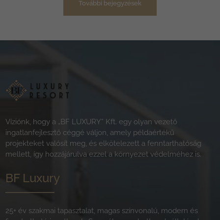
További bejegyzések
Víziónk, hogy a „BF LUXURY” Kft. egy olyan vezető
ingatlanfejlesztő céggé váljon, amely példaértékű
projekteket valósít meg, és elkötelezett a fenntarthatóság
mellett, így hozzájárulva ezzel a környezet védelméhez is.
BF Luxury
25+ év szakmai tapasztalat, magas színvonalú, modern és