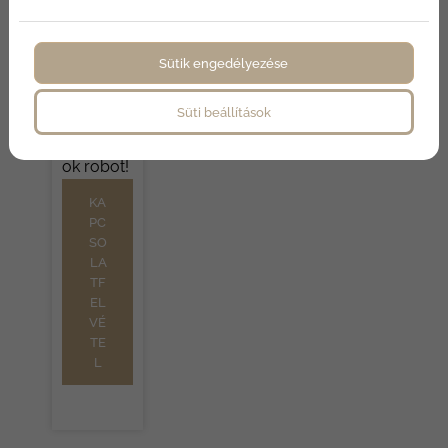
védelmi
nyilatkoz
at
ot
elolvasta
Sütik engedélyezése
m és
elfogado
m.
Süti beállítások
Nem
vagy
ok robot!
KA
PC
SO
LA
TF
EL
VÉ
TE
L