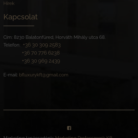
Hírek
Kapcsolat
Cím: 8230 Balatonfüred, Horváth Mihály utca 68.
+36 30 309 2583
Telefon:
+36 70 776 6238
+36 30 969 2439
E-mail:
bfluxurykft@gmail.com
Marketing tanácsadónk:
Marketing Professzorok Kft.