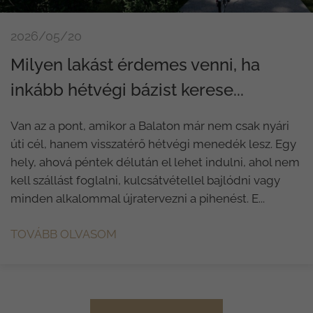
2026/05/20
Milyen lakást érdemes venni, ha
inkább hétvégi bázist kerese...
Van az a pont, amikor a Balaton már nem csak nyári
úti cél, hanem visszatérő hétvégi menedék lesz. Egy
hely, ahová péntek délután el lehet indulni, ahol nem
kell szállást foglalni, kulcsátvétellel bajlódni vagy
minden alkalommal újratervezni a pihenést. E...
TOVÁBB OLVASOM