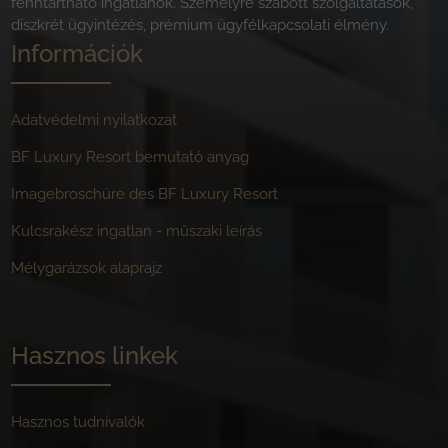
fenntartható ingatlanok. Személyre szabott szolgáltatások,
diszkrét ügyintézés, prémium ügyfélkapcsolati élmény.
Információk
Adatvédelmi nyilatkozat
BF Luxury Resort bemutató anyag
Imagebroschüre des BF Luxury Resort
Kulcsrakész ingatlan - műszaki leírás
Mélygarázsok alaprajz
Hasznos linkek
Hasznos tudnivalók