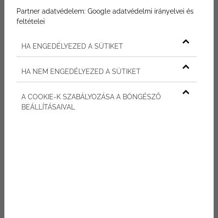
Partner adatvédelem:
Google adatvédelmi irányelvei és
feltételei
HA ENGEDÉLYEZED A SÜTIKET
A Panasonic lakásokban egész
HA NEM ENGEDÉLYEZED A SÜTIKET
évben komfortos hőszivattyús
A COOKIE-K SZABÁLYOZÁSA A BÖNGÉSZŐ
rendszer működik
BEÁLLÍTÁSAIVAL
Egy ilyen otthonban a hőmérséklet nem a
véletlenen múlik. A korszerű hőszivattyús
rendszer biztosítja a fűtést, a hűtést és a
melegvíz-ellátást, így a lakás minden
évszakban kiegyensúlyozott klímát nyújt. A
Panasonic lakások technológiája az