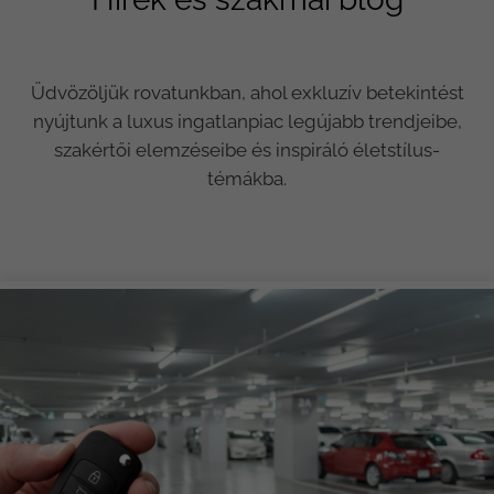
Üdvözöljük rovatunkban, ahol exkluzív betekintést
nyújtunk a luxus ingatlanpiac legújabb trendjeibe,
szakértői elemzéseibe és inspiráló életstílus-
témákba.