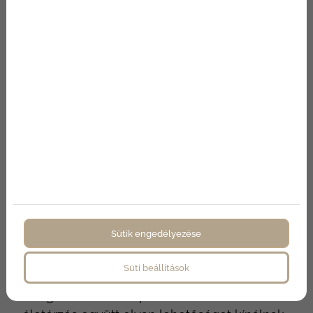
VEGYE FEL VELÜK A KAPCSOLATOT
Fedezze fel a BF Luxury Resort
lehetőségeit
Amennyiben tetőteraszos lakást keres
Balatonfüred környékén, egy prémium
otthon formájában, érdemes megismernie a
BF Luxury Resort kínálatát, hiszen
Sütik engedélyezése
befektetésnek is tökéletesek ezek a
luxusingatlanok
. A modern kialakítás, a
Süti beállítások
balatoni panoráma, a kényelmi
szolgáltatások és a privát tetőteraszos