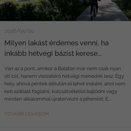
2026/05/20
Milyen lakást érdemes venni, ha
inkább hétvégi bázist kerese...
Van az a pont, amikor a Balaton már nem csak nyári
úti cél, hanem visszatérő hétvégi menedék lesz. Egy
hely, ahová péntek délután el lehet indulni, ahol nem
kell szállást foglalni, kulcsátvétellel bajlódni vagy
minden alkalommal újratervezni a pihenést. E...
TOVÁBB OLVASOM