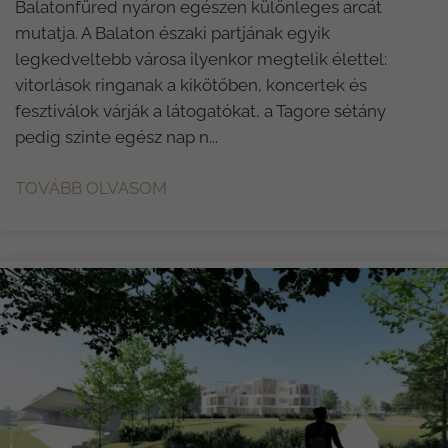
Balatonfüred nyáron egészen különleges arcát
mutatja. A Balaton északi partjának egyik
legkedveltebb városa ilyenkor megtelik élettel:
vitorlások ringanak a kikötőben, koncertek és
fesztiválok várják a látogatókat, a Tagore sétány
pedig szinte egész nap n...
TOVÁBB OLVASOM