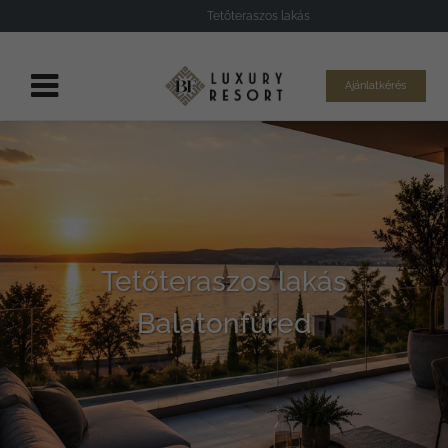
Tetőteraszos lakás
Ajánlatkérés
Tetőteraszos lakás
Balatonfüred