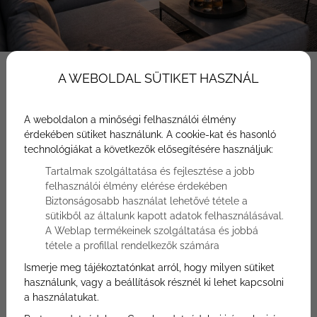
A WEBOLDAL SÜTIKET HASZNÁL
A weboldalon a minőségi felhasználói élmény
érdekében sütiket használunk. A cookie-kat és hasonló
Főoldal
Hasznos tudnivalók
technológiákat a következők elősegítésére használjuk:
Tetőteraszos lakás Balatonfüred
Tartalmak szolgáltatása és fejlesztése a jobb
felhasználói élmény elérése érdekében
Tetőteraszos lakás balatonfüred
Biztonságosabb használat lehetővé tétele a
sütikből az általunk kapott adatok felhasználásával.
A Weblap termékeinek szolgáltatása és jobbá
tétele a profillal rendelkezők számára
Tetőteraszos lakás Balatonfüred –
Ismerje meg tájékoztatónkat arról, hogy milyen sütiket
prémium otthon panorámával és
használunk, vagy a beállítások résznél ki lehet kapcsolni
a használatukat.
szabadsággal