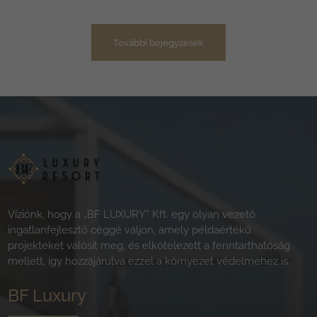
További bejegyzések
Víziónk, hogy a „BF LUXURY” Kft. egy olyan vezető
ingatlanfejlesztő céggé váljon, amely példaértékű
projekteket valósít meg, és elkötelezett a fenntarthatóság
mellett, így hozzájárulva ezzel a környezet védelméhez is.
BF Luxury