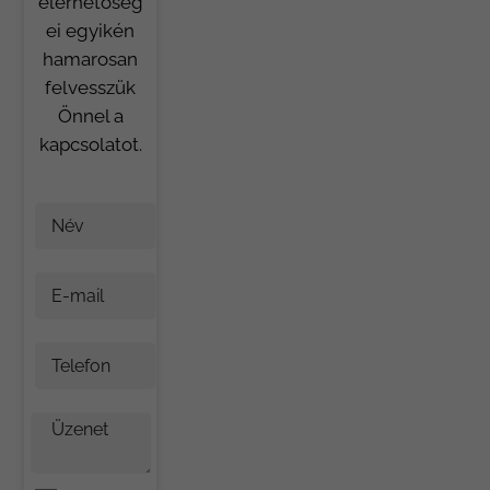
elérhetőség
ei egyikén
hamarosan
felvesszük
Önnel a
kapcsolatot.
Név
E-mail
Telefon
Üzenet