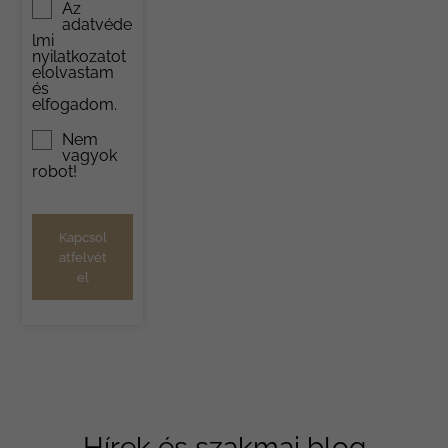
Az
adatvéde
lmi
nyilatkozat
ot
elolvastam
és
elfogadom.
Nem
vagyok
robot!
Kapcsol
atfelvét
el
Hírek és szakmai blog