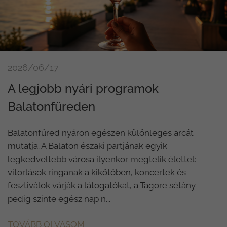
2026/06/17
A legjobb nyári programok
Balatonfüreden
Balatonfüred nyáron egészen különleges arcát
mutatja. A Balaton északi partjának egyik
legkedveltebb városa ilyenkor megtelik élettel:
vitorlások ringanak a kikötőben, koncertek és
fesztiválok várják a látogatókat, a Tagore sétány
pedig szinte egész nap n...
TOVÁBB OLVASOM