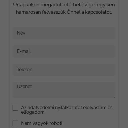
Űrlapunkon megadott elérhetőségei egyikén
hamarosan felvesszük Önnel a kapcsolatot.
Név
E-mail
Telefon
Üzenet
Az
adatvédelmi nyilatkozat
ot elolvastam és
elfogadom.
Nem vagyok robot!