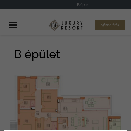
B épület
Ajánlatkérés
B épület