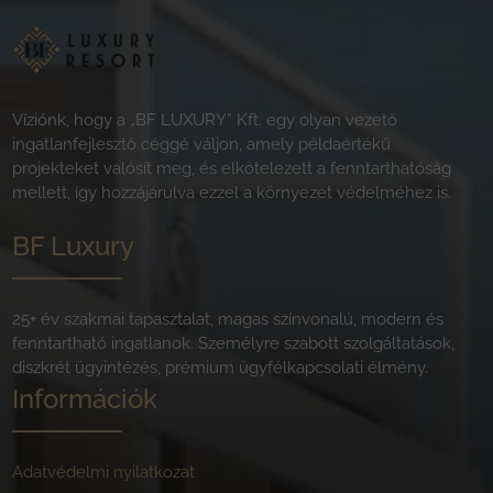
Víziónk, hogy a „BF LUXURY” Kft. egy olyan vezető
ingatlanfejlesztő céggé váljon, amely példaértékű
projekteket valósít meg, és elkötelezett a fenntarthatóság
mellett, így hozzájárulva ezzel a környezet védelméhez is.
BF Luxury
25+ év szakmai tapasztalat, magas színvonalú, modern és
fenntartható ingatlanok. Személyre szabott szolgáltatások,
diszkrét ügyintézés, prémium ügyfélkapcsolati élmény.
Információk
Adatvédelmi nyilatkozat