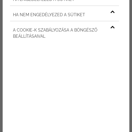
2026-05-29
HA NEM ENGEDÉLYEZED A SÜTIKET
B épület 2. emelet B/8/1 lakás
A COOKIE-K SZABÁLYOZÁSA A BÖNGÉSZŐ
BEÁLLÍTÁSAIVAL
2026-05-29