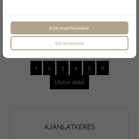
2024-11-25
B épület tároló A/47
Sütik engedélyezése
Süti beállítások
1
2
3
4
5
6
Utolsó oldal
AJÁNLATKÉRÉS