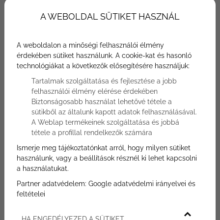
A WEBOLDAL SÜTIKET HASZNÁL
2026-05-29
A weboldalon a minőségi felhasználói élmény
B épület 2. emelet B/8 lakás
érdekében sütiket használunk. A cookie-kat és hasonló
technológiákat a következők elősegítésére használjuk:
Tartalmak szolgáltatása és fejlesztése a jobb
felhasználói élmény elérése érdekében
Biztonságosabb használat lehetővé tétele a
sütikből az általunk kapott adatok felhasználásával.
A Weblap termékeinek szolgáltatása és jobbá
tétele a profillal rendelkezők számára
Ismerje meg tájékoztatónkat arról, hogy milyen sütiket
használunk, vagy a beállítások résznél ki lehet kapcsolni
a használatukat.
Partner adatvédelem:
Google adatvédelmi irányelvei és
feltételei
HA ENGEDÉLYEZED A SÜTIKET